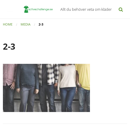
Allt du behöver veta om kläder
HOME
MEDIA
2-3
2-3
Inläggsnavigering