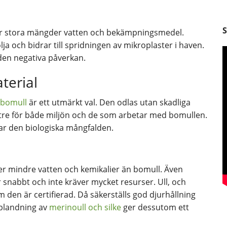
äver stora mängder vatten och bekämpningsmedel.
lja och bidrar till spridningen av mikroplaster i haven.
 den negativa påverkan.
terial
 bomull
är ett utmärkt val. Den odlas utan skadliga
ttre för både miljön och de som arbetar med bomullen.
r den biologiska mångfalden.
ver mindre vatten och kemikalier än bomull. Även
snabbt och inte kräver mycket resurser. Ull, och
om den är certifierad. Då säkerställs god djurhållning
 blandning av
merinoull och silke
ger dessutom ett