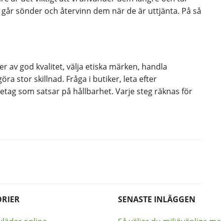
år sönder och återvinn dem när de är uttjänta. På så
er av god kvalitet, välja etiska märken, handla
a stor skillnad. Fråga i butiker, leta efter
retag som satsar på hållbarhet. Varje steg räknas för
RIER
SENASTE INLÄGGEN