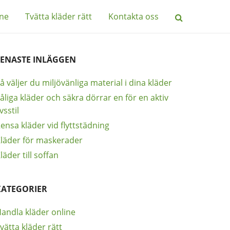
ine
Tvätta kläder rätt
Kontakta oss
SENASTE INLÄGGEN
å väljer du miljövänliga material i dina kläder
åliga kläder och säkra dörrar en för en aktiv
ivsstil
ensa kläder vid flyttstädning
läder för maskerader
läder till soffan
KATEGORIER
andla kläder online
vätta kläder rätt