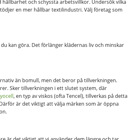
 hållbarhet och schyssta arbetsvillkor. Undersök vilka
ödjer en mer hållbar textilindustri. Välj företag som
 du kan göra. Det förlänger klädernas liv och minskar
ternativ än bomull, men det beror på tillverkningen.
brer. Sker tillverkningen i ett slutet system, där
yocell
, en typ av viskos (ofta Tencel), tillverkas på detta
 Därför är det viktigt att välja märken som är öppna
on.
re är det viktigt att vi använder dem längre och tar