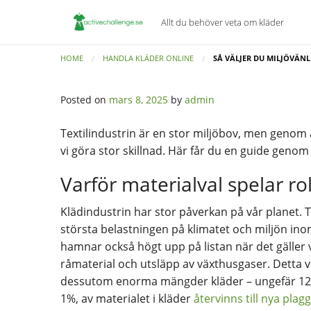
Allt du behöver veta om kläder
HOME
HANDLA KLÄDER ONLINE
SÅ VÄLJER DU MILJÖVÄNL
Posted on
mars 8, 2025
by
admin
Textilindustrin är en stor miljöbov, men genom a
vi göra stor skillnad. Här får du en guide genom
Varför materialval spelar rol
Klädindustrin har stor påverkan på vår planet. 
största belastningen på klimatet och miljön ino
hamnar också högt upp på listan när det gälle
råmaterial och utsläpp av växthusgaser. Detta visa
dessutom enorma mängder kläder – ungefär 12 k
1%, av materialet i kläder
återvinns till nya plagg