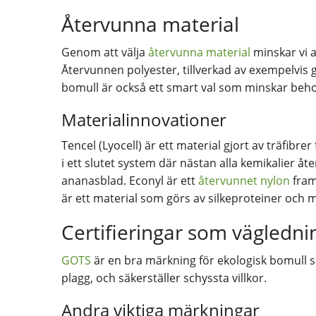
Återvunna material
Genom att välja
återvunna material
minskar vi 
Återvunnen polyester, tillverkad av exempelvis 
bomull är också ett smart val som minskar beho
Materialinnovationer
Tencel (Lyocell) är ett material gjort av träfibre
i ett slutet system där nästan alla kemikalier åte
ananasblad. Econyl är ett
återvunnet nylon
fram
är ett material som görs av silkeproteiner och m
Certifieringar som vägledni
GOTS
är en bra märkning för ekologisk bomull so
plagg, och säkerställer schyssta villkor.
Andra viktiga märkningar