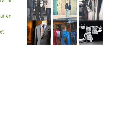
erial i
rar en
ng