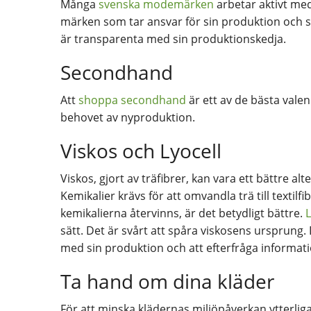
Många
svenska modemärken
arbetar aktivt med
märken som tar ansvar för sin produktion och st
är transparenta med sin produktionskedja.
Secondhand
Att
shoppa secondhand
är ett av de bästa valen
behovet av nyproduktion.
Viskos och Lyocell
Viskos, gjort av träfibrer, kan vara ett bättre al
Kemikalier krävs för att omvandla trä till textilfi
kemikalierna återvinns, är det betydligt bättre.
L
sätt. Det är svårt att spåra viskosens ursprung.
med sin produktion och att efterfråga informati
Ta hand om dina kläder
För att minska klädernas miljöpåverkan ytterliga