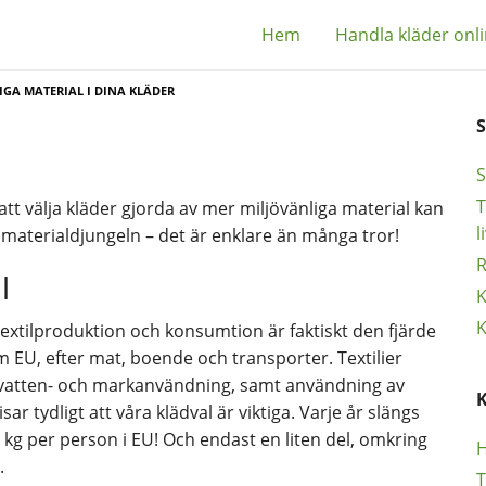
Hem
Handla kläder onl
IGA MATERIAL I DINA KLÄDER
S
T
tt välja kläder gjorda av mer miljövänliga material kan
l
 materialdjungeln – det är enklare än många tror!
R
l
K
K
Textilproduktion och konsumtion är faktiskt den fjärde
m EU, efter mat, boende och transporter. Textilier
r vatten- och markanvändning, samt användning av
r tydligt att våra klädval är viktiga. Varje år slängs
g per person i EU! Och endast en liten del, omkring
H
.
T