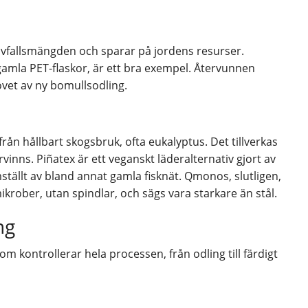
avfallsmängden och sparar på jordens resurser.
gamla PET-flaskor, är ett bra exempel. Återvunnen
vet av ny bomullsodling.
r från hållbart skogsbruk, ofta eukalyptus. Det tillverkas
rvinns. Piñatex är ett veganskt läderalternativ gjort av
ställt av bland annat gamla fisknät. Qmonos, slutligen,
ikrober, utan spindlar, och sägs vara starkare än stål.
ng
m kontrollerar hela processen, från odling till färdigt