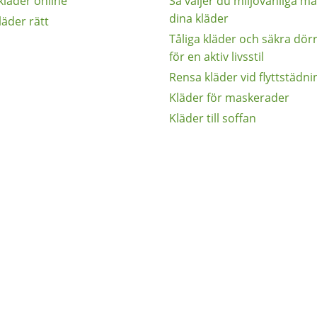
kläder online
Så väljer du miljövänliga mat
dina kläder
läder rätt
Tåliga kläder och säkra dör
för en aktiv livsstil
Rensa kläder vid flyttstädni
Kläder för maskerader
Kläder till soffan