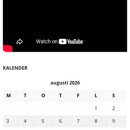
KALENDER
augusti 2026
M
T
O
T
F
L
S
1
2
3
4
5
6
7
8
9