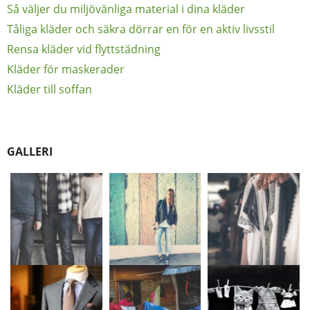
Så väljer du miljövänliga material i dina kläder
Tåliga kläder och säkra dörrar en för en aktiv livsstil
Rensa kläder vid flyttstädning
Kläder för maskerader
Kläder till soffan
GALLERI