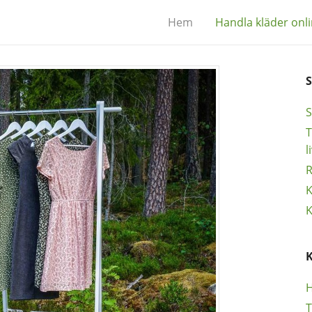
Hem
Handla kläder onl
S
T
l
R
K
K
H
T