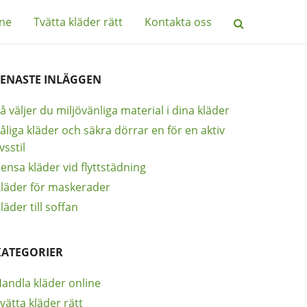
ine
Tvätta kläder rätt
Kontakta oss
SENASTE INLÄGGEN
å väljer du miljövänliga material i dina kläder
åliga kläder och säkra dörrar en för en aktiv
ivsstil
ensa kläder vid flyttstädning
läder för maskerader
läder till soffan
KATEGORIER
andla kläder online
vätta kläder rätt