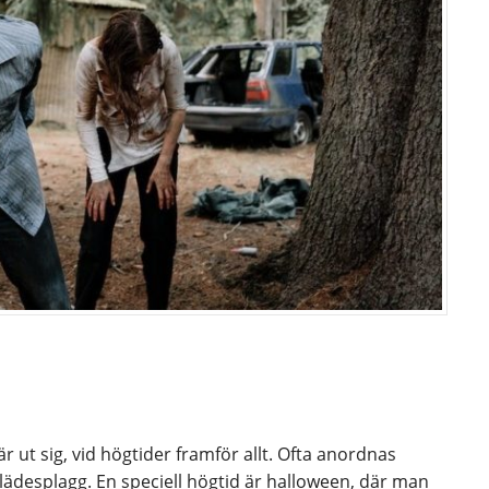
r ut sig, vid högtider framför allt. Ofta anordnas
ädesplagg. En speciell högtid är halloween, där man