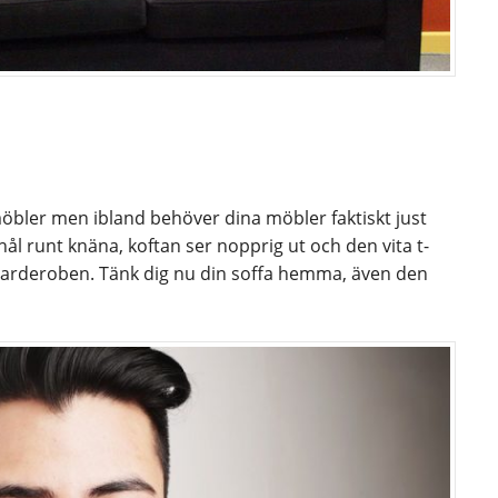
l möbler men ibland behöver dina möbler faktiskt just
hål runt knäna, koftan ser nopprig ut och den vita t-
ya garderoben. Tänk dig nu din soffa hemma, även den