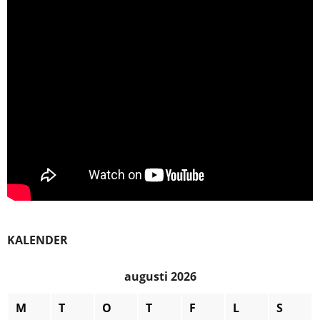
KALENDER
augusti 2026
M
T
O
T
F
L
S