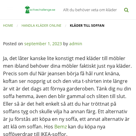
Allt du behöver veta om kläder
HOME
HANDLA KLÄDER ONLINE
KLÄDER TILL SOFFAN
Posted on
september 1, 2023
by
admin
Ja, det låter kanske lite konstigt med kläder till möbler
men ibland behöver dina möbler faktiskt just nya kläder.
Precis som du! När jeansen börja få hål runt knäna,
koftan ser nopprig ut och den vita t-shirten inte längre
är vit är det dags att förnya garderoben. Tänk dig nu din
soffa hemma, även den blir gammal och sliten till slut.
Eller så är det helt enkelt så att du har tröttnat på
soffans tyg och skulle vilja ha annan färg. Ett alternativ
är ju förstås att köpa en ny soffa, ett annat alternativ är
att klä om soffan. Hos
Bemz
kan du köpa nya
sofföverdrag till IKEA-soffor.