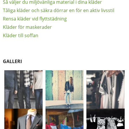
Så väljer du miljövänliga material i dina kläder
Tåliga kläder och säkra dörrar en för en aktiv livsstil
Rensa kläder vid flyttstädning
Kläder för maskerader
Kläder till soffan
GALLERI