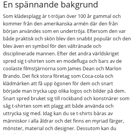
En spännande bakgrund
Som klädesplagg är t-tröjan över 100 år gammal och
kommer från den amerikanska armén där den från
början användes som en undertröja. Eftersom den var
både praktisk och skön blev den snabbt populär och den
blev även en symbol för den vältränade och
disciplinerade mannen. Efter det andra världskriget
spred sig t-shirten som en modefluga och bars av de
coolaste filmstjärnorna som James Dean och Marlon
Brando. Det fick stora företag som Coca-cola och
klädmärken att få upp ögonen för dem och snart
började man trycka upp olika logos och bilder på dem.
Snart spred bruket sig till rockband och konstnärer som
såg t-shirten som ett plagg att både använda och
uttrycka sig med. Idag kan du se t-shirts bäras av
människor i alla åldrar och det finns en myriad färger,
mönster, material och designer. Dessutom kan du