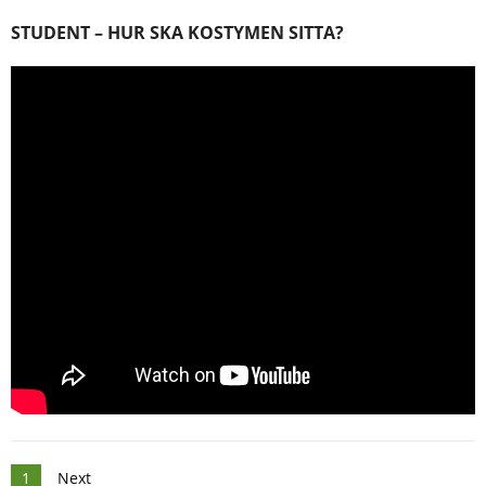
STUDENT – HUR SKA KOSTYMEN SITTA?
Posts
1
Next