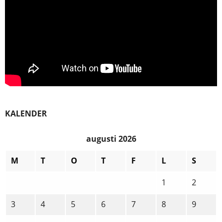
KALENDER
augusti 2026
M
T
O
T
F
L
S
1
2
3
4
5
6
7
8
9