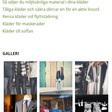
Så väljer du miljövänliga material i dina kläder
Tåliga kläder och säkra dörrar en för en aktiv livsstil
Rensa kläder vid flyttstädning
Kläder för maskerader
Kläder till soffan
GALLERI