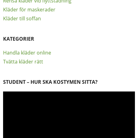
Rensa kläder vid flyttstädning
Kläder för maskerader
Kläder till soffan
KATEGORIER
Handla kläder online
Tvätta kläder rätt
STUDENT – HUR SKA KOSTYMEN SITTA?