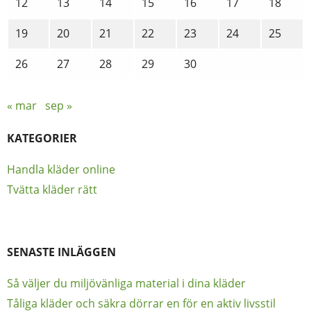
12
13
14
15
16
17
18
19
20
21
22
23
24
25
26
27
28
29
30
« mar
sep »
KATEGORIER
Handla kläder online
Tvätta kläder rätt
SENASTE INLÄGGEN
Så väljer du miljövänliga material i dina kläder
Tåliga kläder och säkra dörrar en för en aktiv livsstil