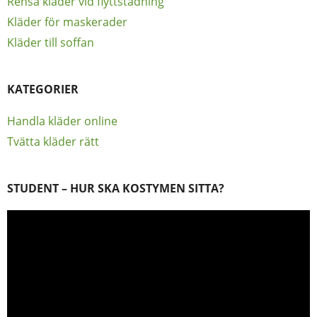
Rensa kläder vid flyttstädning
Kläder för maskerader
Kläder till soffan
KATEGORIER
Handla kläder online
Tvätta kläder rätt
STUDENT – HUR SKA KOSTYMEN SITTA?