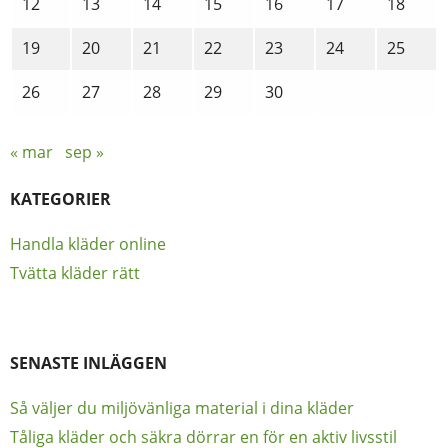
12
13
14
15
16
17
18
19
20
21
22
23
24
25
26
27
28
29
30
« mar
sep »
KATEGORIER
Handla kläder online
Tvätta kläder rätt
SENASTE INLÄGGEN
Så väljer du miljövänliga material i dina kläder
Tåliga kläder och säkra dörrar en för en aktiv livsstil