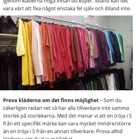
igenom kläderna noga innan du köper. Ibland kan det
vara
värt att fixa något enstaka fel själv och ibland inte.
Prova kläderna om det finns möjlighet
– Som du
säkerligen redan vet så har alla tillverkare inte samma
storlek på storlekarna. Med det menar vi att en tröja i S
från ett specifikt märke kan vara mycket mindre/större
än en tröja i S från en annan tillverkare. Prova alltid
kläderna om du har möjlighet.