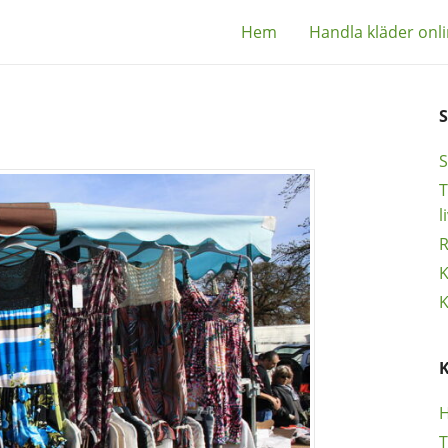
Hem
Handla kläder onl
S
T
l
R
K
K
H
T