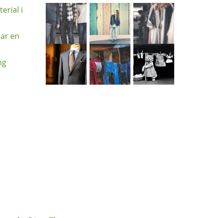
erial i
rar en
ng