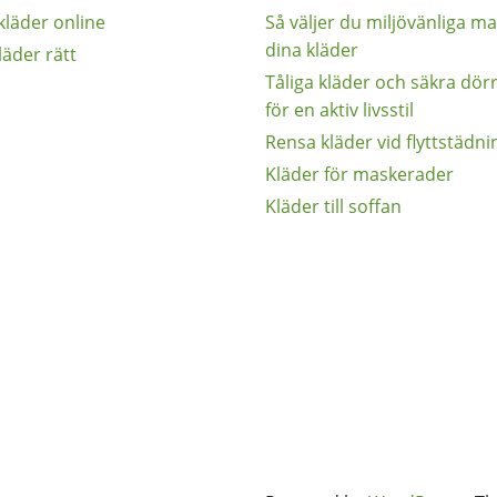
kläder online
Så väljer du miljövänliga mat
dina kläder
läder rätt
Tåliga kläder och säkra dör
för en aktiv livsstil
Rensa kläder vid flyttstädni
Kläder för maskerader
Kläder till soffan