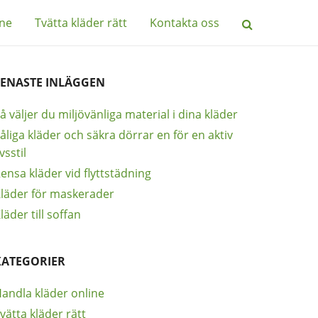
ine
Tvätta kläder rätt
Kontakta oss
SENASTE INLÄGGEN
å väljer du miljövänliga material i dina kläder
åliga kläder och säkra dörrar en för en aktiv
ivsstil
ensa kläder vid flyttstädning
läder för maskerader
läder till soffan
KATEGORIER
andla kläder online
vätta kläder rätt