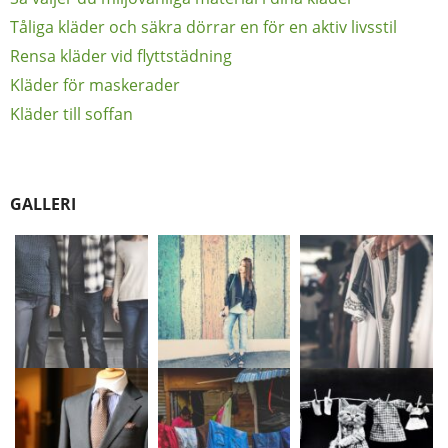
Tåliga kläder och säkra dörrar en för en aktiv livsstil
Rensa kläder vid flyttstädning
Kläder för maskerader
Kläder till soffan
GALLERI