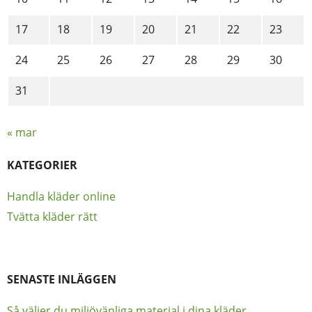
17
18
19
20
21
22
23
24
25
26
27
28
29
30
31
« mar
KATEGORIER
Handla kläder online
Tvätta kläder rätt
SENASTE INLÄGGEN
Så väljer du miljövänliga material i dina kläder