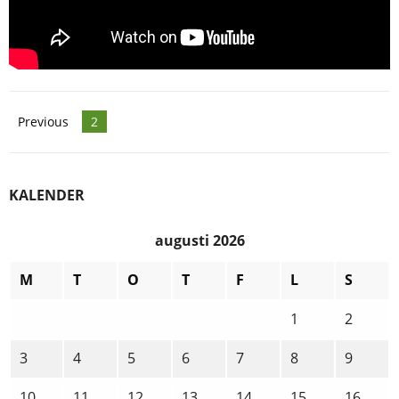
Posts
Previous
2
navigation
KALENDER
augusti 2026
M
T
O
T
F
L
S
1
2
3
4
5
6
7
8
9
10
11
12
13
14
15
16