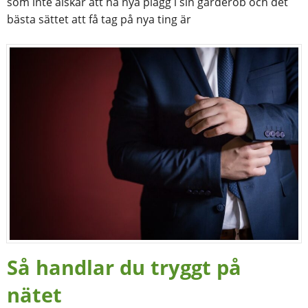
som inte älskar att ha nya plagg i sin garderob och det
bästa sättet att få tag på nya ting är
Så handlar du tryggt på
nätet