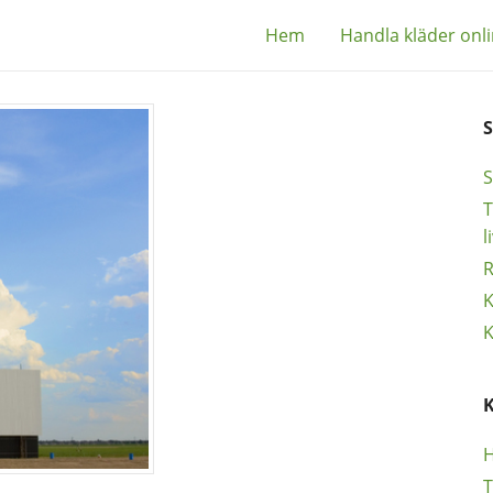
Hem
Handla kläder onl
S
T
l
R
K
K
H
T