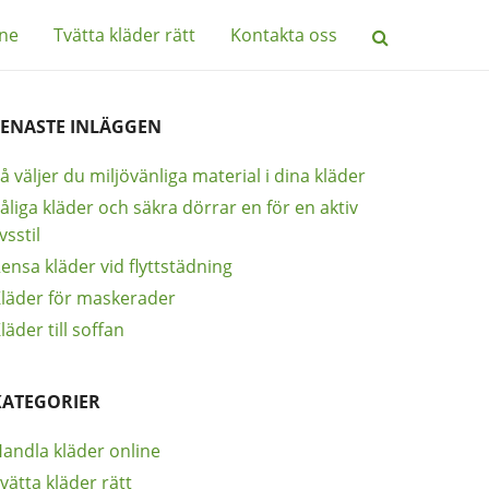
ine
Tvätta kläder rätt
Kontakta oss
SENASTE INLÄGGEN
å väljer du miljövänliga material i dina kläder
åliga kläder och säkra dörrar en för en aktiv
ivsstil
ensa kläder vid flyttstädning
läder för maskerader
läder till soffan
KATEGORIER
andla kläder online
vätta kläder rätt